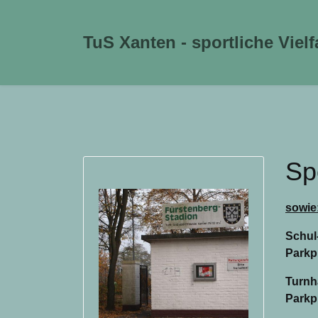
TuS Xanten - sportliche Vielf
Sp
sowie
Schul
Parkp
Turnha
Parkp